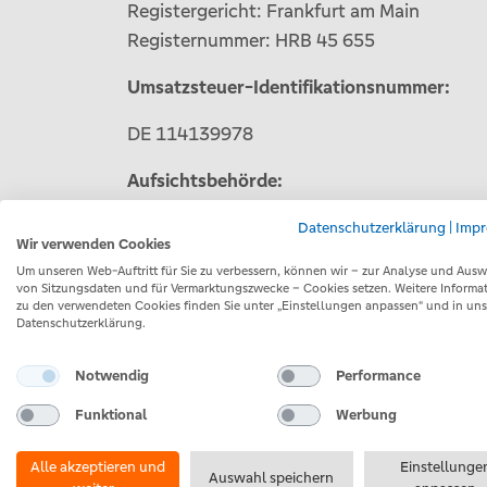
Registergericht: Frankfurt am Main
Registernummer: HRB 45 655
Umsatzsteuer-Identifikationsnummer:
DE 114139978
Aufsichtsbehörde:
Bundesanstalt für Finanzdienstleistungsau
Datenschutzerklärung
|
Imp
Wir verwenden Cookies
Marie-Curie-Str. 24-28
Um unseren Web-Auftritt für Sie zu verbessern, können wir – zur Analyse und Aus
60439 Frankfurt
von Sitzungsdaten und für Vermarktungszwecke – Cookies setzen. Weitere Informa
zu den verwendeten Cookies finden Sie unter „Einstellungen anpassen“ und in uns
Datenschutzerklärung.
Inhaltlich Verantwortliche gemäß § 18 Ab
Notwendig
Performance
Annette Spiegel
marketing@vr-smart-finanz.de
Funktional
Werbung
VR Smart Finanz AG
Alle akzeptieren und
Einstellunge
Auswahl speichern
Hauptstraße 131-137