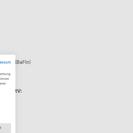
fsicht (BaFin)
ressum
wertung
tionen
erer
s. 2 MStV:
n