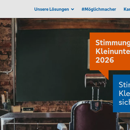
Unsere Lösungen
#Möglichmacher
Kar
Stimmungs
Kleinunter
2026
Sti
Klei
sich