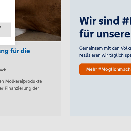
Wir sind 
n
für unser
Gemeinsam mit den Volks
ng für die
realisieren wir täglich s
Mehr #Möglichmach
bach
en Molkereiprodukte
er Finanzierung der