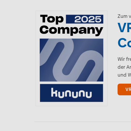
Zum v
VR
C
Wir f
der A
und W
VR