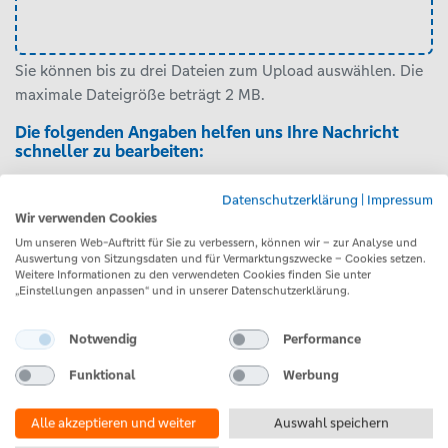
Sie können bis zu drei Dateien zum Upload auswählen. Die
maximale Dateigröße beträgt 2 MB.
Die folgenden Angaben helfen uns Ihre Nachricht
schneller zu bearbeiten:
Sind Sie bereits Kundin oder Kunde der VR Smart Finanz?
Datenschutzerklärung
|
Impressum
Wir verwenden Cookies
Ja
Um unseren Web-Auftritt für Sie zu verbessern, können wir – zur Analyse und
Nein
Auswertung von Sitzungsdaten und für Vermarktungszwecke – Cookies setzen.
Weitere Informationen zu den verwendeten Cookies finden Sie unter
Vorname
„Einstellungen anpassen“ und in unserer Datenschutzerklärung.
Notwendig
Performance
Funktional
Werbung
Nachname
Alle akzeptieren und weiter
Auswahl speichern