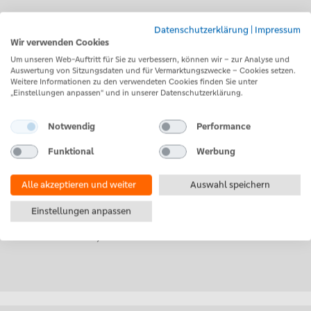
Datenschutzerklärung
|
Impressum
Verantwortungsvoll
Wir verwenden Cookies
Um unseren Web-Auftritt für Sie zu verbessern, können wir – zur Analyse und
Ein respektvoller Umgang miteinander steht für uns
Auswertung von Sitzungsdaten und für Vermarktungszwecke – Cookies setzen.
Weitere Informationen zu den verwendeten Cookies finden Sie unter
an erster Stelle. Jede/r ist für das verantwortlich, was
„Einstellungen anpassen“ und in unserer Datenschutzerklärung.
er oder sie auf Social Media veröffentlicht. Wir
behalten uns deshalb vor, Kommentare laufend zu
Notwendig
Performance
prüfen und zu melden, zu löschen oder auszublenden,
Funktional
Werbung
wenn wir sie als grobe Verstöße einwerten. Dazu
zählen rassistische, sexistische, diskriminierende,
Alle akzeptieren und weiter
Auswahl speichern
beleidigende oder falsche Aussagen ohne
Einstellungen anpassen
Wahrheitsgehalt und solche, die gegen Urheber-,
Persönlichkeits-, oder Markenrechte verstoßen.